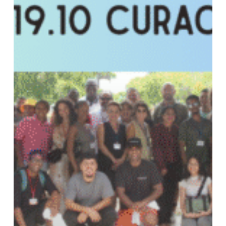
Ventures
and
Training
for
Education
ELEVATE”,
12-
19.10.2025
Вилеамштад,
Куракао