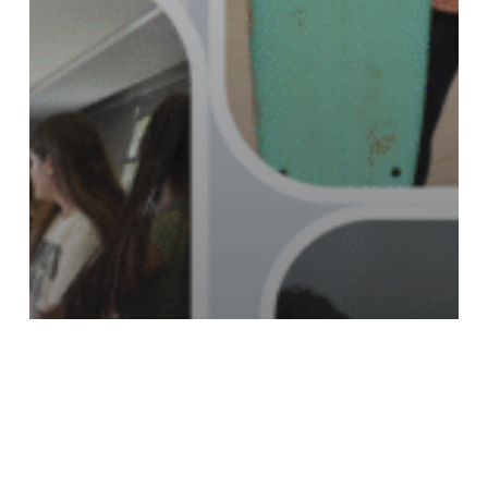
NGO
Ерасмус+
Младинска
размена „Greener steps for
green future“ 06-13.08.2025