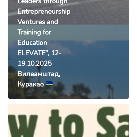
Leaders through
Entrepreneurship
Ventures and
Training for
Education
ELEVATE”, 12-
19.10.2025
Вилеамштад,
Куракао
Ерасмус+
Green
Eco