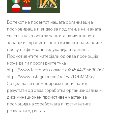
Во текот на проектот нашата организација
промовираше и видео за подигање на јавната
свест за важноста за заштита на менталното
здравје и здравиот спортски живот на младите
преку не фомрална едукација и тренинг.
Промотивнтите матерјали од оваа промоција
може да ги проследните тука:
https://www.facebook.com/reel/964544795630767
https://www.instagram.com/p/DFa7DzbMMKe/
Со цел да ги промовираме постигнатите
резултати од оваа соработка организиравме и
дисиминационен промотивен настан за
промоција на соработката и постигнатите
резултати од истата.