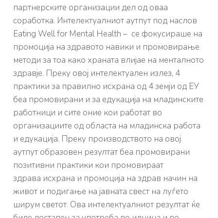
партнерските организации дел од оваа
соработка. Интелектуалниот аутпут под наслов
Eating Well for Mental Health – се фокусираше на
промоција на здравото навики и промовирање
методи за тоа како храната влијае на менталното
здравје. Преку овој интелектуален излез, 4
практики за правилно исхрана од 4 земји од ЕУ
беа промовирани и за едукација на младинските
работници и сите оние кои работат во
организациите од областа на младинска работа
и едукација. Преку производството на овој
аутпут образовен резултат беа промовирани
позитивни практики кои промовираат
здрава исхрана и промоција на здрав начин на
живот и подигање на јавната свест на луѓето
ширум светот. Ова интелектуалниот резултат ќе
биде достапен за употреба во иднина и во