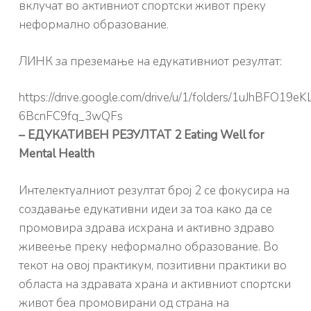
вклучат во активниот спортски живот преку
неформално образование.
ЛИНК за преземање на едукативниот резултат:
https://drive.google.com/drive/u/1/folders/1uJhBFO19
6BcnFC9fq_3wQFs
– EДУКАТИВЕН РЕЗУЛТАТ 2 Eating Well for
Mental Health
Интелектуалниот резултат број 2 се фокусира на
создавање едукативни идеи за тоа како да се
промовира здрава исхрана и активно здраво
живеење преку неформално образование. Во
текот на овој практикум, позитивни практики во
областа на здравата храна и активниот спортски
живот беа промовирани од страна на