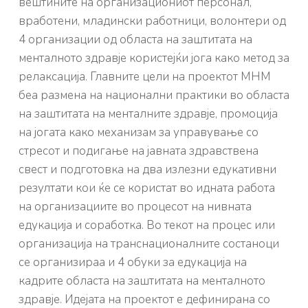
вештините на организациониот персонал,
вработени, младински работници, волонтери од
4 организации од областа на заштитата на
менталното здравје користејќи јога како метод за
релаксација.
Главните цели на проектот МHМ
беа размена на национални практики во областа
на заштитата на менталните
здравје, промоција
на јогата како механизам за управување со
стресот и подигање на јавната здравствена
свест и подготовка на
два излезни едукативни
резултати кои ќе се користат во идната работа
на организациите во процесот на нивната
едукација и соработка.
Во текот на
процес или
организација на транснационалните состаноци
се организираа и 4 обуки за едукација на
кадрите
областа на заштитата на менталното
здравје.
Идејата на проектот е дефинирана со