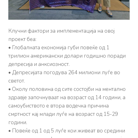
Клучни фактори за имплементација на овој
проект беа:
• Глобалната економија губи повеќе од 1
трилион американски долари годишно поради
депресија и анксиозност.
• Депресијата погодува 264 милиони луѓе во
светот.
• Околу половина од сите состојби на ментално
здравје започнуваат на возраст од 14 години, а
самоубиството е втора водечка причина
смртност кај млади луѓе на возраст од 15-29
години.
• Повеќе од 1 од 5 луѓе кои живеат во средини