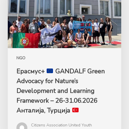
Advocacy
for
Nature’s
Development
and
Learning
Framework
NGO
–
26-
Ерасмус+
GANDALF Green
31.06.2026
Advocacy for Nature’s
Анталија,
Development and Learning
Турција
Framework – 26-31.06.2026
Анталија, Турција
Citizens Association United Youth