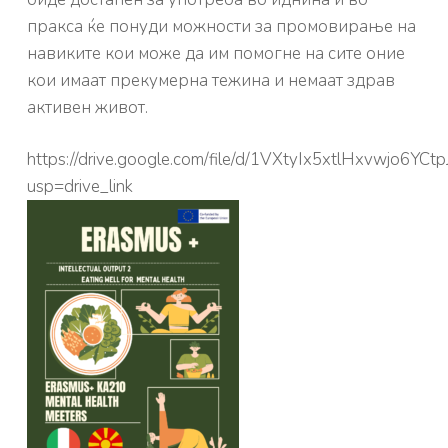
пракса ќе понуди можности за промовирање на
навиките кои може да им помогне на сите оние
кои имаат прекумерна тежина и немаат здрав
активен живот.
https://drive.google.com/file/d/1VXtyIx5xtlHxvwjo6Y
usp=drive_link