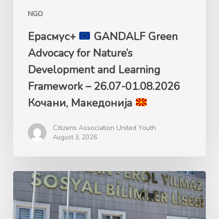
Framework
NGO
–
26.07-
Ерасмус+
GANDALF Green
01.08.2026
Advocacy for Nature’s
Кочани,
Development and Learning
Македонија
Framework – 26.07-01.08.2026
Кочани, Македонија
Citizens Association United Youth
August 3, 2026
Ерасмус+
GANDALF
Green