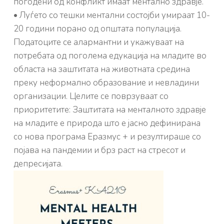
погодени од конфликт имаат ментално здравје.
• Луѓето со тешки ментални состојби умираат 10-
20 години порано од општата популација.
Податоците се алармантни и укажуваат на
потребата од поголема едукација на младите во
областа на заштитата на животната средина
преку неформално образование и невладини
организации.
Целите се поврзуваат со
приоритетите: Заштитата на менталното здравје
на младите е природа што е јасно дефинирана
со
нова програма Еразмус + и резултираше со
појава на пандемии и брз раст на стресот и
депресијата.