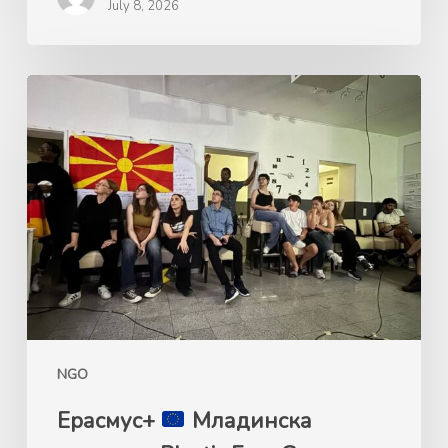
July 8, 2026
Ерасмус+
Mладинска
размена
„Plastic
Free
Green
Future“,
24-
31.05.2026
Келн,
NGO
Германија
Ерасмус+
Mладинска