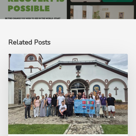
Related Posts
Ерасмус+
GANDALF
Green
Advocacy
for
Nature’s
Development
and
Learning