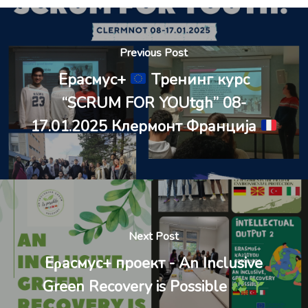
Previous Post
Ерасмус+
Tренинг курс
“SCRUM FOR YOUtgh” 08-
17.01.2025 Клермонт Франција
Next Post
Eρасмус+ проект - An Inclusive
Green Recovery is Possible