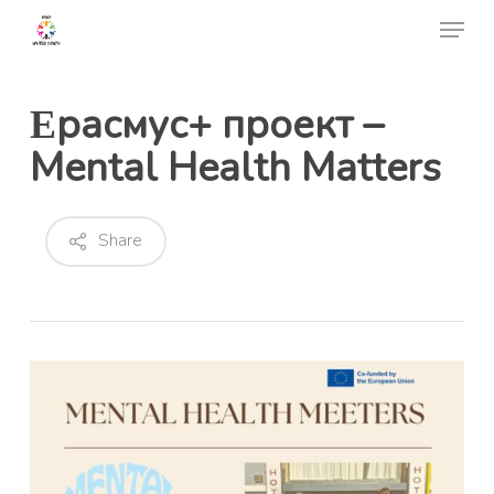
Skip
Menu
to
Close
main
Menu
content
Εрасмус+ проект –
Mental Health Matters
Share