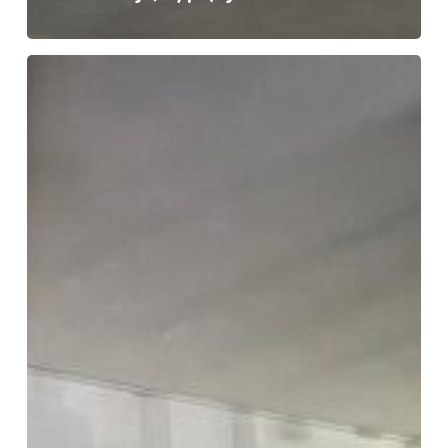
Ерасмус+
Mладинска
размена
„Plastic
Free
Green
Future“,
24-
31.05.2026
Келн,
Германија