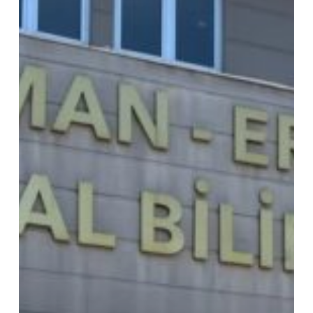
GANDALF
Green
Advocacy
for
Nature’s
Development
and
Learning
Framework
–
26-
31.06.2026
Анталија,
Турција