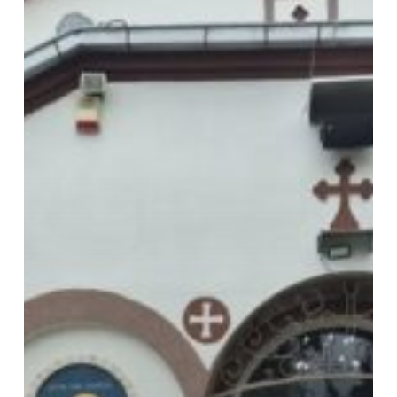
Nature’s
Development
and
Learning
Framework
–
26.07-
01.08.2026
Кочани,
Македонија