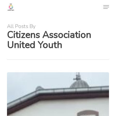
Skip
Menu
to
Close
main
Menu
content
All Posts By
Citizens Association
United Youth
Ерасмус+
GANDALF
Green
Advocacy
for