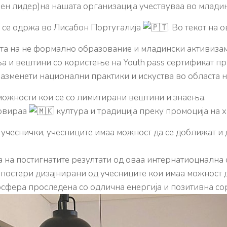
ен лидер)на нашата организација учествуваа во млади
о се одржа во Лисабон Португалија
. Во текот на 
ста на не формално образование и младински активизам
а и вештини со користење на Youth pass сертификат пр
разменети национални практики и искуства во областа н
 можности кои се со лимитирани вештини и знаења.
мовираа
култура и традиција преку промоција на хр
е учеснички, учесниците имаа можност да се доближат и
 на постигнатите резултати од оваа интернатиоцнална
остери дизајнирани од учесниците кои имаа можност да
сфера проследена со одлична енергија и позитивна со