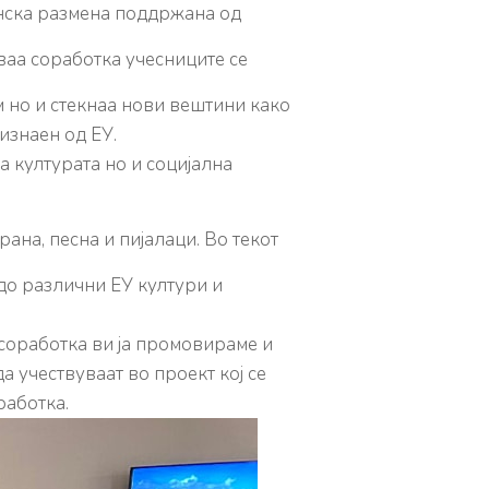
нска размена поддржана од
оваа соработка учесниците се
 но и стекнаа нови вештини како
изнаен од ЕУ.
а културата но и социјална
ана, песна и пијалаци. Во текот
 до различни ЕУ култури и
 соработка ви ја промовираме и
 учествуваат во проект кој се
работка.