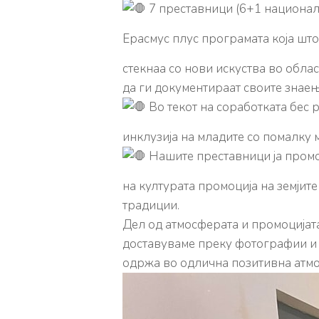
7 преставници (6+1 национал
Ерасмус плус програмата која шт
стекнаа со нови искуства во обла
да ги документираат своите знаењ
Во текот на соработката бес 
инклузија на младите со помалку
Нашите преставници ја про
на културата промоција на земјит
традиции.
Дел од атмосферата и промоцијата
доставуваме преку фотографии и п
одржа во одлична позитивна атмо