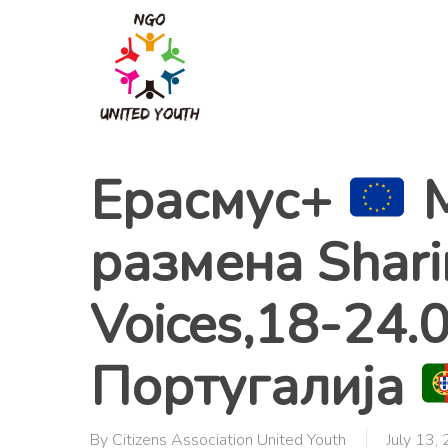
Skip
to
main
content
Ерасмус+
M
размена Shari
Voices,18-24.
Португалија
By
Citizens Association United Youth
July 13,