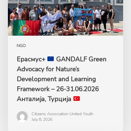
for
Nature’s
Development
and
Learning
Framework
NGO
–
26-
Ерасмус+
GANDALF Green
31.06.2026
Advocacy for Nature’s
Анталија,
Development and Learning
Турција
Framework – 26-31.06.2026
Анталија, Турција
Citizens Association United Youth
July 8, 2026