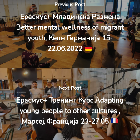
Previous Post
Ерасмус+ Младинска Размена
Better mental wellness of migrant
youth, Келн Германија 15-
22.06.2022
Next Post
Eрасмус+ Тренинг Курс Adapting
young people to other cultures ,
Марсеј, Франција 23-27.05