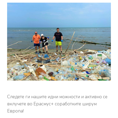
Следете ги нашите идни можности и активно се
вклучете во Ерасмус+ соработките ширум
Европа!