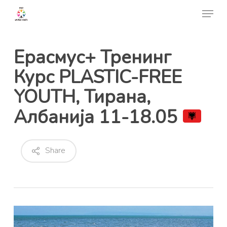
Skip
Menu
to
Close
main
Menu
content
Ерасмус+ Тренинг
Курс PLASTIC-FREE
YOUTH, Тирана,
Албанија 11-18.05
Share