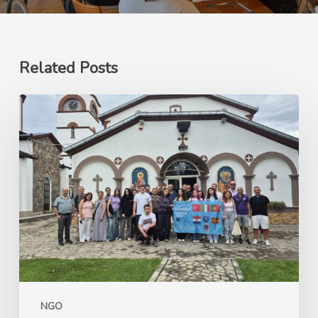
Related Posts
Ерасмус+
GANDALF
Green
Advocacy
for
Nature’s
Development
and
Learning
Framework
NGO
–