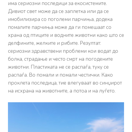
има сериозни последици за екосистемите.
Дивиот свет може да се заплетка или да се
имобилизира со поголеми парчиња, додека
помалите парчиња може да ги помешаат со
храна од птиците и водните животни како што се
делфините, желките и рибите. Резултат:
сериозни здравствени проблеми кои водат до
болка, страдање и често смрт на погодените
животни. Пластиката не се распаѓа, туку се
распаѓа. Во помали и помали честички. Како
проклета последица, тие влегуваат во синџирот
на исхрана на животните, а потоа и на луѓето.