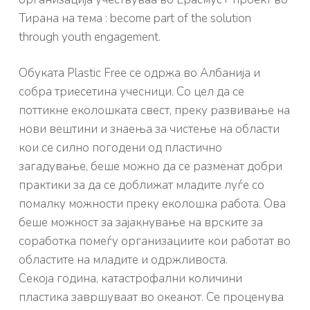
Тирана на тема : become part of the solution
through youth engagement.
Обуката Plastic Free се одржа во Албанија и
собра триесетина учесници. Со цел да се
поттикне еколошката свест, преку развивање на
нови вештини и знаења за чистење на области
кои се силно погодени од пластично
загадување, беше можно да се разменат добри
практики за да се доближат младите луѓе со
помалку можности преку еколошка работа. Ова
беше можност за зајакнување на врските за
соработка помеѓу организациите кои работат во
областите на младите и одржливоста.
Секоја година, катастрофални количини
пластика завршуваат во океанот. Се проценува