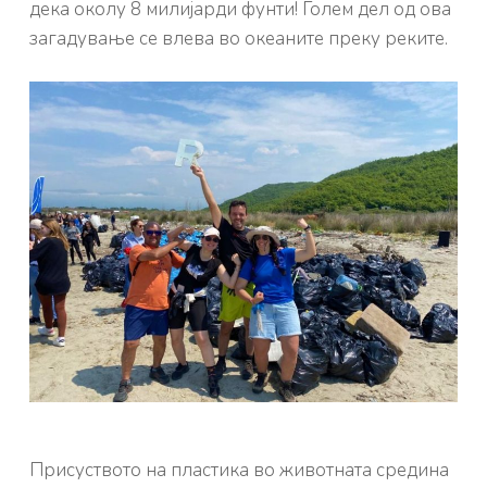
дека околу 8 милијарди фунти! Голем дел од ова
загадување се влева во океаните преку реките.
Присуството на пластика во животната средина