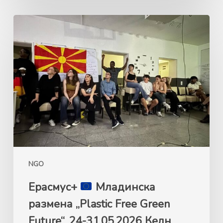
Ерасмус+
Mладинска
размена
„Plastic
Free
Green
Future“,
24-
31.05.2026
Келн,
NGO
Германија
Ерасмус+
Mладинска
размена „Plastic Free Green
Future“, 24-31.05.2026 Келн,