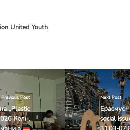
tion United Youth
Previous Post
Next Post
 „Plastic
Ерасмус
2026 Келн,
social iss
рманија
31.03-07.