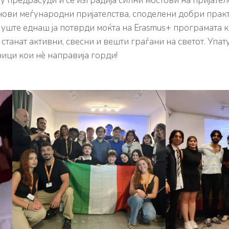
у предрасуди и се изградија силни мостови на пријател
нови меѓународни пријателства, споделени добри практ
 уште еднаш ја потврди моќта на Erasmus+ програмата к
станат активни, свесни и вешти граѓани на светот. Упа
ици кои нè направија горди!