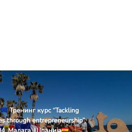
+
Тренинг курс “Tackling
ues through entrepreneurship”,
04, Малага, Шпанија