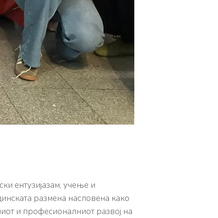
ски ентузијазам, учење и
динската размена насловена како
чниот и професионалниот развој на