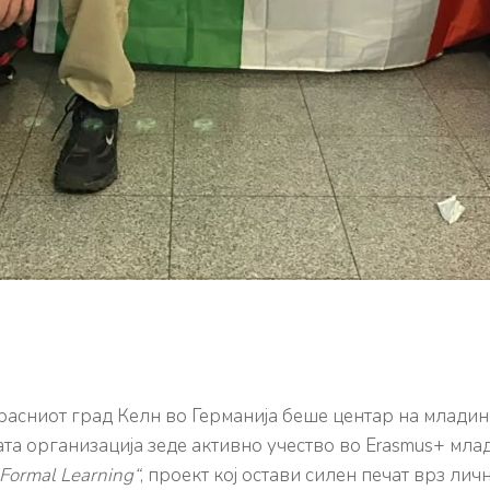
красниот град Келн во Германија беше центар на младин
а организација зеде активно учество во Erasmus+ мла
-Formal Learning“
, проект кој остави силен печат врз ли