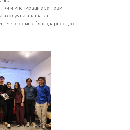
ство.
ики и инспирација за нови
ако клучна алатка за
туваме огромна благодарност до