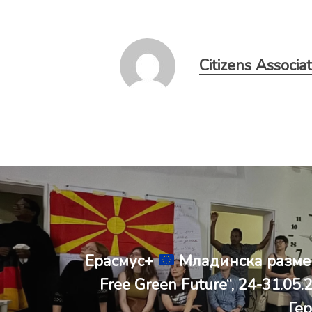
Citizens Associa
Ерасмус+
Mладинска размена
Free Green Future“, 24-31.05.
Ге