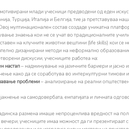
 мотивирани млади учесници предводени од еден искус
ија, Турција, Италија и Белгија, тие ја претставуваа на
 Овој мултинационален состав создаде уникатна платфо
нување знаења кои не се учат во традиционалните учил
тавен на клучните животни вештини (life skills) кои се
ателно дизајнирани методи на неформално образовани
творени дискусии, учесниците работеа на:
ен настап
– надминување на јазичните бариери и јасно 
чење како да се соработува во интеркултурни тимови и 
шавање проблеми
– анализирање на реални општестве
 јакнење на самодовербата, емпатијата и личната одгов
ладинска размена имаше непроценлива вредност на поле
ечери, учесниците имаа можност да ги презентираат св