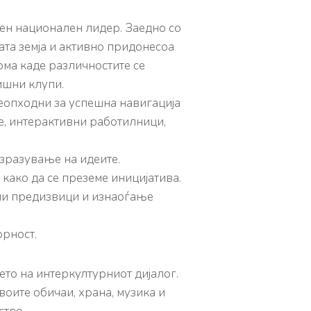
ен национален лидер. Заедно со
шата земја и активно придонесоа
рма каде различностите се
ишни клупи.
 неопходни за успешна навигација
е, интерактивни работилници,
изразување на идеите.
како да се преземе иницијатива.
ни предизвици и изнаоѓање
орност.
то на интеркултурниот дијалог.
оите обичаи, храна, музика и