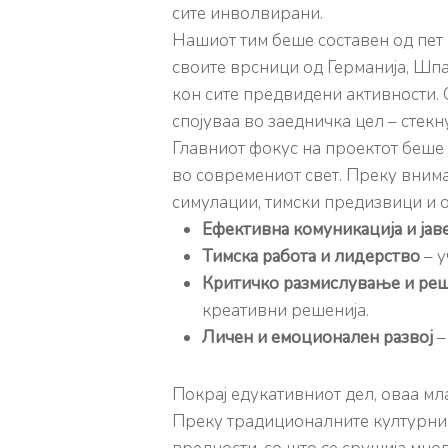
сите инволвирани.
Нашиот тим беше составен од пет
своите врсници од Германија, Шпан
кон сите предвидени активности.
спојуваа во заедничка цел – стек
Главниот фокус на проектот беше с
во современиот свет. Преку вним
симулации, тимски предизвици и о
Ефективна комуникација и јав
Тимска работа и лидерство
– у
Критичко размислување и ре
креативни решенија.
Личен и емоционален развој
–
Покрај едукативниот дел, оваа м
Преку традиционалните културни в