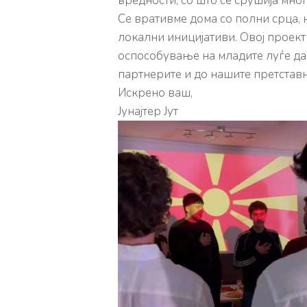
вредности, со што се срушија мног
Се вративме дома со полни срца, 
локални иницијативи. Овој проект
оспособување на младите луѓе да 
партнерите и до нашите претставн
Искрено ваш,
Јунајтер Јут