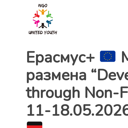
Skip
to
main
content
Ерасмус+
M
размена “Devel
through Non-Fo
11-18.05.2026