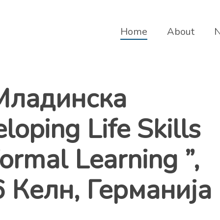
Home
About
ладинска
oping Life Skills
rmal Learning ”,
 Келн, Германија