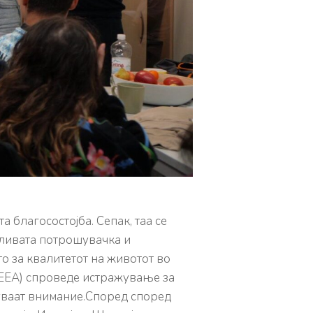
 благосостојба. Сепак, таа се
жливата потрошувачка и
о за квалитетот на животот во
(ЕЕА) спроведе истражување за
куваат внимание.Според според