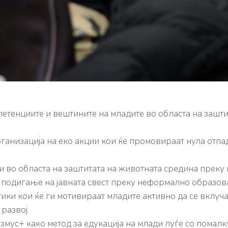
етенциите и вештините на младите во областа на зашти
низација на еко акции кои ќе промовираат нула отпад,
и во областа на заштитата на животната средина прек
 подигање на јавната свест преку неформално образова
ки кои ќе ги мотивираат младите активно да се вклуча
 развој
змус+ како метод за едукација на млади луѓе со помал