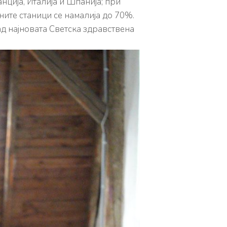
ција, Италија и Шпанија; при
ите станици се намалија до 70%.
д најновата Светска здравствена