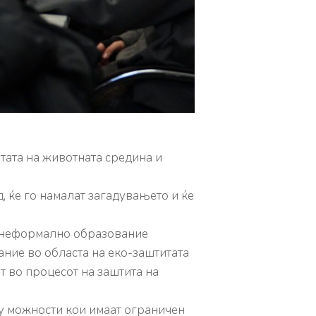
тата на животната средина и
 ќе го намалат загадувањето и ќе
у неформално образование
ние во областа на еко-заштитатa
т во процесот на заштита на
ку можности кои имаат
ограничен