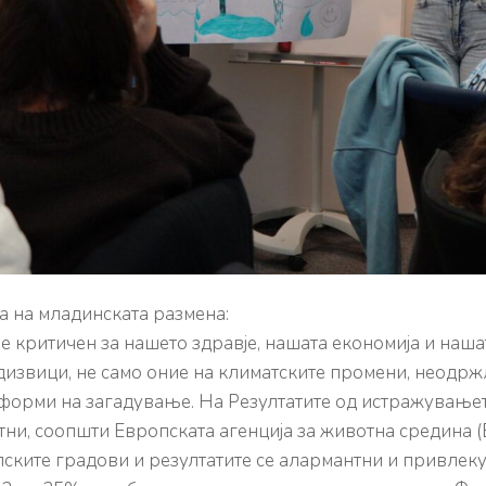
ја на младинската размена:
 критичен за нашето здравје, нашата економија и нашата
дизвици, не само оние на климатските промени, неодр
 форми на загадување. На Резултатите од истражувањет
тни, соопшти Европската агенција за животна средина 
пските градови и резултатите се алармантни и привле