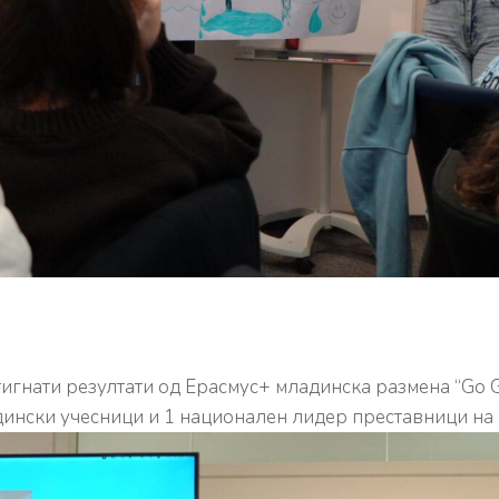
игнати резултати од Ерасмус+ младинска размена “Go Go
адински учесници и 1 национален лидер преставници на