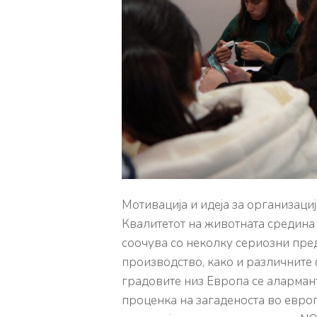
Moтивација и идеја за организаци
Квалитетот на животната средина е
соочува со неколку сериозни пре
производство, како и различните
градовите низ Европа се аларман
проценка на загаденоста во евро