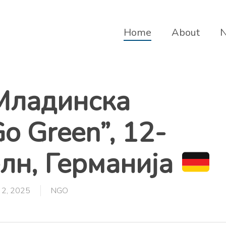
Home
About
ладинска
o Green”, 12-
лн, Германија
 2, 2025
NGO