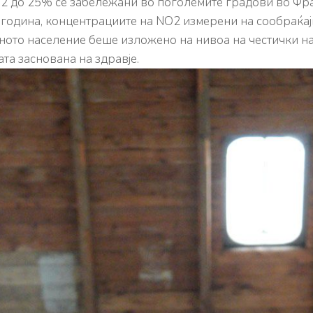
2 до 25% се забележани во поголемите градови во Фран
година, концентрациите на NO2 измерени на сообраќајн
ното население беше изложено на нивоа на честички на
та заснована на здравје.