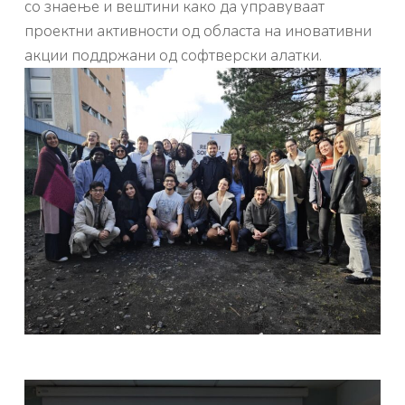
со знаење и вештини како да управуваат
проектни активности од областа на иновативни
акции поддржани од софтверски алатки.