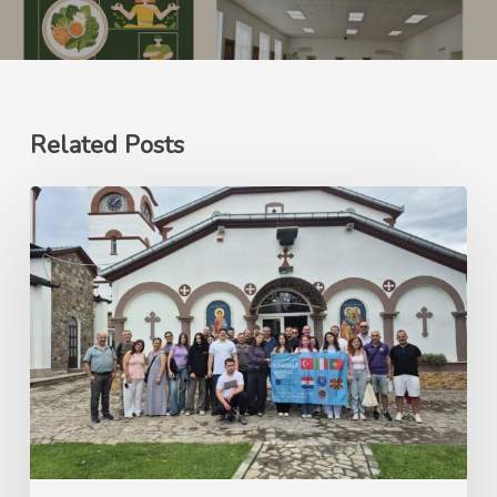
Related Posts
Ерасмус+
GANDALF
Green
Advocacy
for
Nature’s
Development
and
Learning