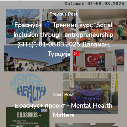
Previous Post
Ерасмус+
Тренинг курс “Social
inclusion through entrepreneurship
(SITE)”, 01-08.03.2025 Даламан,
Турција
Next Post
Εрасмус+ проект - Mental Health
Matters