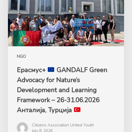
Advocacy
for
Nature’s
Development
and
Learning
Framework
NGO
–
26-
Ерасмус+
GANDALF Green
31.06.2026
Advocacy for Nature’s
Анталија,
Development and Learning
Турција
Framework – 26-31.06.2026
Анталија, Турција
Citizens Association United Youth
July 8, 2026