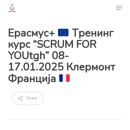
Skip
Menu
to
Close
main
Menu
content
Ерасмус+
Tренинг
курс “SCRUM FOR
YOUtgh” 08-
17.01.2025 Клермонт
Франција
Share