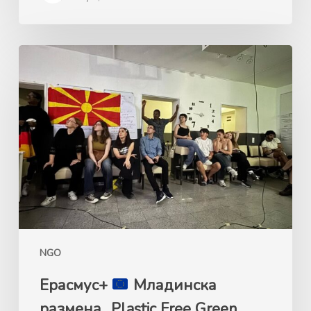
Ерасмус+
Mладинска
размена
„Plastic
Free
Green
Future“,
24-
31.05.2026
Келн,
NGO
Германија
Ерасмус+
Mладинска
размена „Plastic Free Green