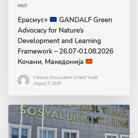
Framework
NGO
–
26.07-
Ерасмус+
GANDALF Green
01.08.2026
Advocacy for Nature’s
Кочани,
Development and Learning
Македонија
Framework – 26.07-01.08.2026
Кочани, Македонија
Citizens Association United Youth
August 3, 2026
Ерасмус+
GANDALF
Green