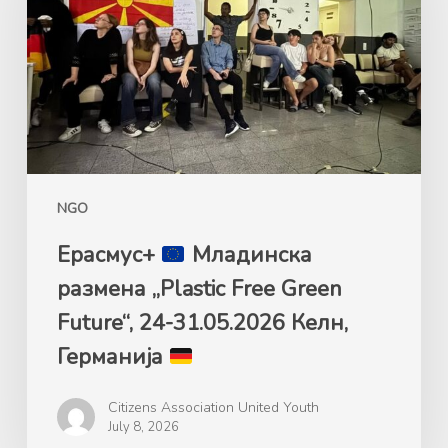
размена
„Plastic
Free
Green
Future“,
24-
31.05.2026
Келн,
NGO
Германија
Ерасмус+
Mладинска
размена „Plastic Free Green
Future“, 24-31.05.2026 Келн,
Германија
Citizens Association United Youth
July 8, 2026