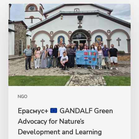
Ерасмус+
GANDALF
Green
Advocacy
for
Nature’s
Development
and
Learning
Framework
NGO
–
26.07-
Ерасмус+
GANDALF Green
01.08.2026
Advocacy for Nature’s
Кочани,
Development and Learning
Македонија