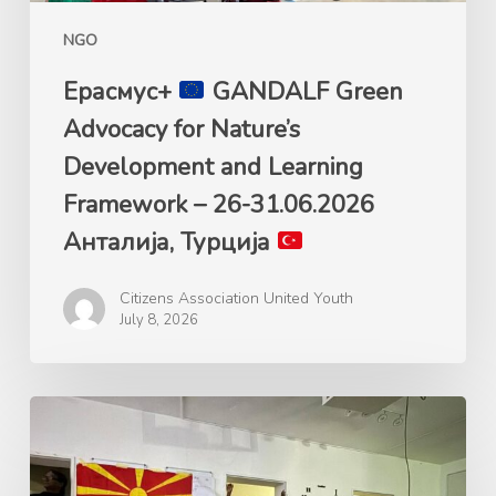
Framework
NGO
–
26-
Ерасмус+
GANDALF Green
31.06.2026
Advocacy for Nature’s
Анталија,
Development and Learning
Турција
Framework – 26-31.06.2026
Анталија, Турција
Citizens Association United Youth
July 8, 2026
Ерасмус+
Mладинска