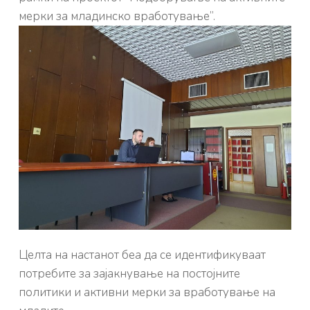
мерки за младинско вработување”.
Целта на настанот беа да се идентификуваат
потребите за зајакнување на постојните
политики и активни мерки за вработување на