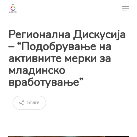
Skip
Menu
to
Close
main
Menu
content
Регионална Дискусија
– “Подобрување на
активните мерки за
младинско
вработување”
Share