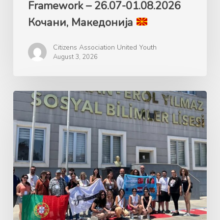
Framework – 26.07-01.08.2026
Кочани, Македонија
Citizens Association United Youth
August 3, 2026
Ерасмус+
GANDALF
Green
Advocacy
for
Nature’s
Development
and
Learning