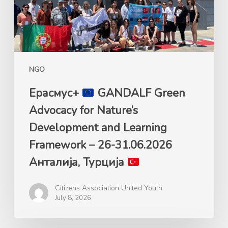
Nature’s
Development
and
Learning
Framework
NGO
–
26-
Ерасмус+
GANDALF Green
31.06.2026
Advocacy for Nature’s
Анталија,
Development and Learning
Турција
Framework – 26-31.06.2026
Анталија, Турција
Citizens Association United Youth
July 8, 2026