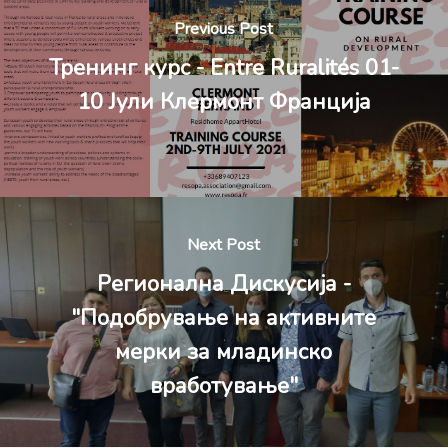
Previous Post
Тренинг курс - Entre Ruralités 01-
10 Јули Клермонт Франција
Next Post
Регионална Дискусија -
"Подобрување на активните
мерки за младинско
вработување"