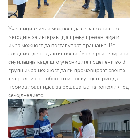
Учесниците имаа можност да се запознаат со
методите за интеракција преку презентаија и
имаа можност да поставуваат прашања. Во
следниот дел од активноста беше организирана
сиумлација каде што учесниците поделени во 3
групи имаа можност да ги промовираат своите
театрални способности и преку сценарио да
промовираат идеа за решавање на конфликт од
секојдневието.