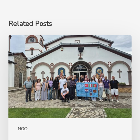
Related Posts
Ерасмус+
GANDALF
Green
Advocacy
for
Nature’s
Development
and
Learning
Framework
NGO
–