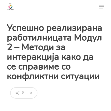
Skip
Menu
to
Close
main
Menu
content
Успешно реализирана
работилницата Модул
2 – Методи за
интеракција како да
се справиме со
конфликтни ситуации
Share