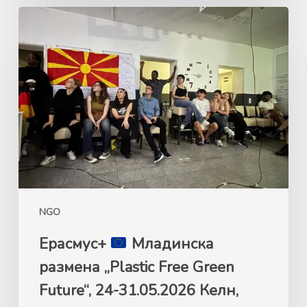
Ерасмус+
Mладинска
размена
„Plastic
Free
Green
Future“,
24-
31.05.2026
Келн,
NGO
Германија
Ерасмус+
Mладинска
размена „Plastic Free Green
Future“, 24-31.05.2026 Келн,