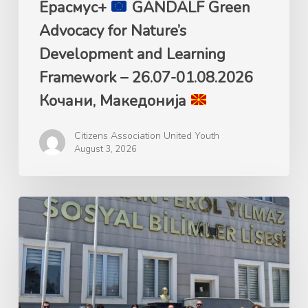
26.07-
Ерасмус+
GANDALF Green
01.08.2026
Advocacy for Nature’s
Кочани,
Development and Learning
Македонија
Framework – 26.07-01.08.2026
Кочани, Македонија
Citizens Association United Youth
August 3, 2026
Ерасмус+
GANDALF
Green
Advocacy
for