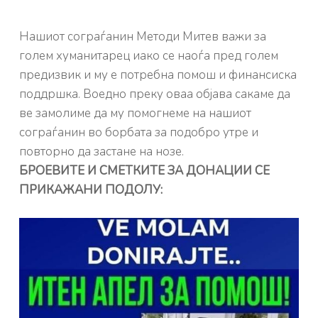
Нашиот сограѓанин Методи Митев важи за
голем хуманитарец иако се наоѓа пред голем
предизвик и му е потребна помош и финансиска
поддршка. Воедно преку оваа објава сакаме да
ве замолиме да му помогнеме на нашиот
сограѓанин во борбата за подобро утре и
повторно да застане на нозе.
БРОЕВИТЕ И СМЕТКИТЕ ЗА ДОНАЦИИ СЕ
ПРИКАЖАНИ ПОДОЛУ: