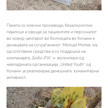
Пакети со млечни производи, безалкохолни
пијалоци и овошје за пациентите и персоналот
во ковид-центарот во болницата во Кочани е
донацијата на сограѓанинот Методи Митев, кој
од сопствени средства и со поддршка на
компанијата „Бобо ЈЛА“ и волонтери од
невладината организација „United Youth“ од
Кочани ја реализираа денешната хуманитарна
активност.