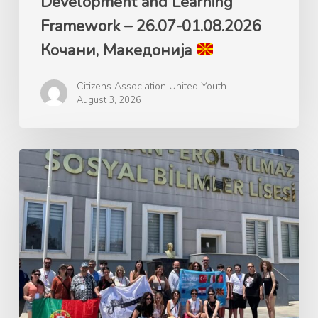
Development and Learning
Македонија
Framework – 26.07-01.08.2026
Кочани, Македонија
Citizens Association United Youth
August 3, 2026
Ерасмус+
GANDALF
Green
Advocacy
for
Nature’s
Development
and