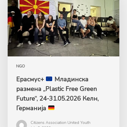
Mладинска
размена
„Plastic
Free
Green
Future“,
24-
31.05.2026
Келн,
NGO
Германија
Ерасмус+
Mладинска
размена „Plastic Free Green
Future“, 24-31.05.2026 Келн,
Германија
Citizens Association United Youth