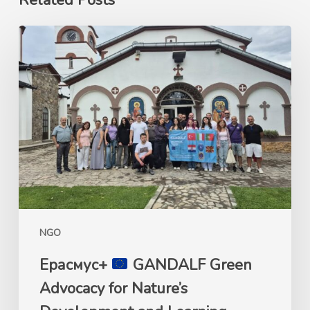
Ерасмус+
GANDALF
Green
Advocacy
for
Nature’s
Development
and
Learning
Framework
NGO
–
26.07-
Ерасмус+
GANDALF Green
01.08.2026
Advocacy for Nature’s
Кочани,