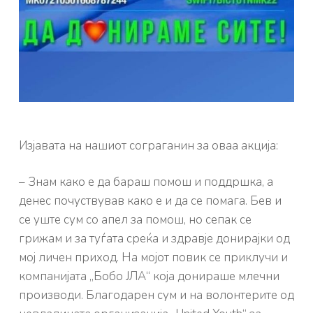
Изјавата на нашиот сограганин за оваа акција:
– Знам како е да бараш помош и поддршка, а
денес почуствував како е и да се помага. Бев и
се уште сум со апел за помош, но сепак се
грижам и за туѓата среќа и здравје донирајки од
мој личен приход. На мојот повик се приклучи и
компанијата „Бобо ЈЛА“ која донираше млечни
производи. Благодарен сум и на волонтерите од