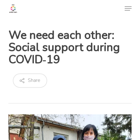
Skip
Menu
to
Close
main
Menu
content
We need each other:
Social support during
COVID‐19
Share