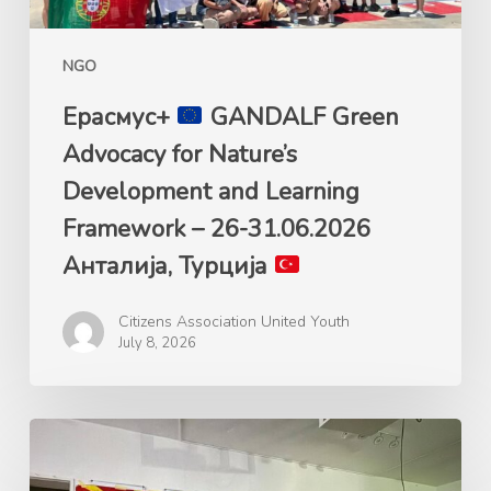
Learning
Framework
NGO
–
26-
Ерасмус+
GANDALF Green
31.06.2026
Advocacy for Nature’s
Анталија,
Development and Learning
Турција
Framework – 26-31.06.2026
Анталија, Турција
Citizens Association United Youth
July 8, 2026
Ерасмус+