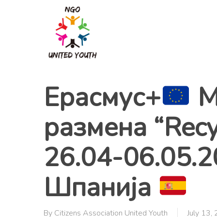
Skip
to
main
content
Ерасмус+
M
размена “Recyc
26.04-06.05.2
Шпанија
By
Citizens Association United Youth
July 13,