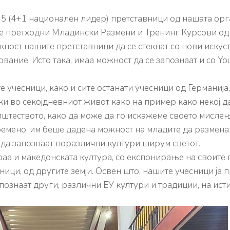
а 5 (4+1 национален лидер) претставници од нашата орга
сите претходни Младински Размени и Тренинг Курсови о
ност нашите претставници да се стекнат со нови искус
ние. Исто така, имаа можност да се запознаат и со You
е учесници, како и сите останати учесници од Германија
и во секојдневниот живот како на пример како некој д
пштеството, како да може да го искажеме своето мислењ
времено, им беше дадена можност на младите да размена
т да запознаат поразлични култури ширум светот.
а и македонската култура, со експонирање на своите пи
ици, од другите земји. Освен што, нашите учесници ја п
познаат други, различни ЕУ култури и традиции, на исти