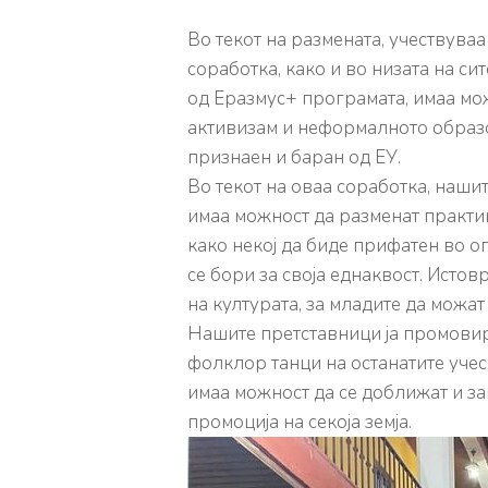
Во текот на размената, учествува
соработка, како и во низата на 
од Еразмус+ програмата, имаа мож
активизам и неформалното образова
признаен и баран од ЕУ.
Во текот на оваа соработка, нашит
имаа можност да разменат практик
како некој да биде прифатен во о
се бори за своја еднаквост. Исто
на културата, за младите да можа
Нашите претставници ја промовира
фолклор танци на останатите учесн
имаа можност да се доближат и за
промоција на секоја земја.