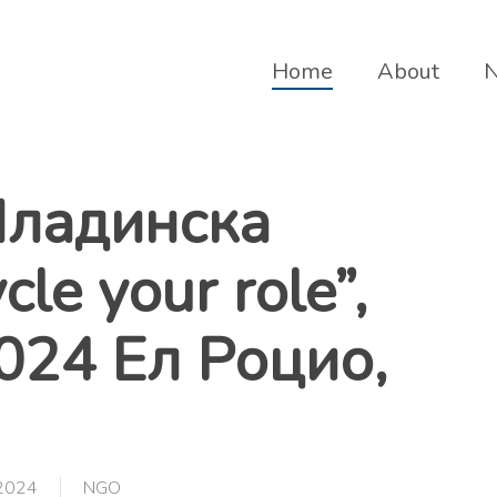
Home
About
ладинска
le your role”,
024 Ел Роцио,
 2024
NGO