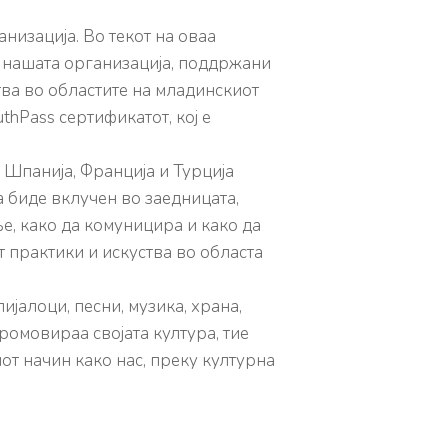
низација. Во текот на оваа
д нашата организација, поддржани
тва во областите на младинскиот
thPass сертификатот, кој е
, Шпанија, Франција и Турција
а биде вклучен во заедницата,
е, како да комуницира и како да
т практики и искуства во областа
јалоци, песни, музика, храна,
ромовираа својата култура, тие
от начин како нас, преку културна