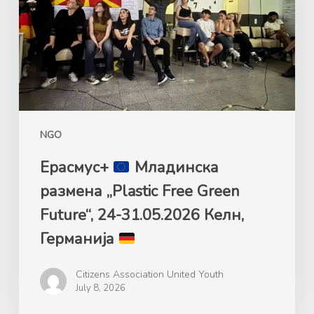
„Plastic
Free
Green
Future“,
24-
31.05.2026
Келн,
NGO
Германија
Ерасмус+
Mладинска
размена „Plastic Free Green
Future“, 24-31.05.2026 Келн,
Германија
Citizens Association United Youth
July 8, 2026