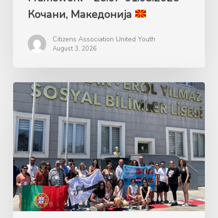
Кочани, Македонија
Citizens Association United Youth
August 3, 2026
Ерасмус+
GANDALF
Green
Advocacy
for
Nature’s
Development
and
Learning