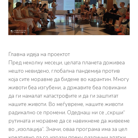
Главна идеја на проектот
Пред неколку месеци, целата планета доживеа
нешто невидено, глобална пандемија против
која сите моравме да бидеме во карантин. Многу
животи беа изгубени, а државите беа повикани
да ги намалат катастрофите и да ги заштитат
нашите животи. Во меѓувреме, нашите животи
радикално се промени. Одеднаш ни се „скрши“
рутината и моравме да се навикнеме да живееме
во „изолација“. Значи, оваа програма има за цел
креативно да го изрази преку различни алатки