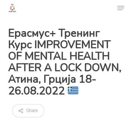
Skip
Menu
to
Close
main
Menu
content
Ерасмус+ Тренинг
Курс IMPROVEMENT
OF MENTAL HEALTH
AFTER A LOCK DOWN,
Атина, Грција 18-
26.08.2022
Share