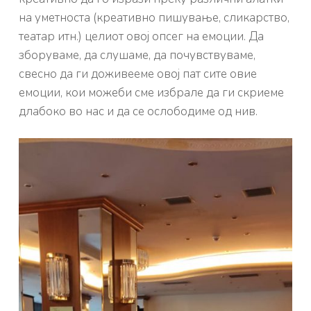
на уметноста (креативно пишување, сликарство,
театар итн.) целиот овој опсег на емоции. Да
зборуваме, да слушаме, да почувствуваме,
свесно да ги доживееме овој пат сите овие
емоции, кои можеби сме избрале да ги скриеме
длабоко во нас и да се ослободиме од нив.