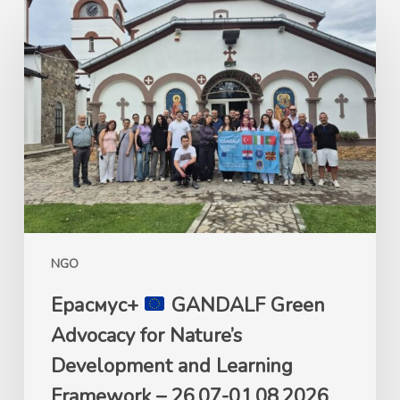
Ерасмус+
GANDALF
Green
Advocacy
for
Nature’s
Development
and
Learning
Framework
NGO
–
26.07-
Ерасмус+
GANDALF Green
01.08.2026
Advocacy for Nature’s
Кочани,
Development and Learning
Македонија
Framework – 26.07-01.08.2026