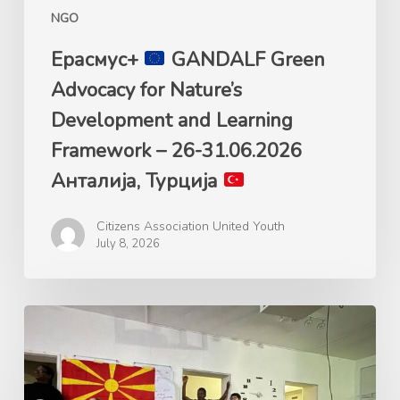
Framework
NGO
–
26-
Ерасмус+
GANDALF Green
31.06.2026
Advocacy for Nature’s
Анталија,
Development and Learning
Турција
Framework – 26-31.06.2026
Анталија, Турција
Citizens Association United Youth
July 8, 2026
Ерасмус+
Mладинска
размена