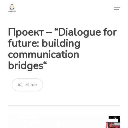
Skip
Menu
to
Close
main
Menu
content
Проект – “Dialogue for
future: building
communication
bridges“
Share