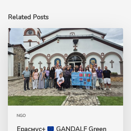
Related Posts
Ерасмус+
GANDALF
Green
Advocacy
for
Nature’s
Development
and
Learning
Framework
NGO
–
26.07-
Ерасмус+
GANDALF Green