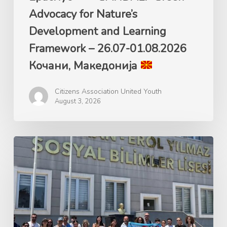
01.08.2026
Advocacy for Nature’s
Кочани,
Development and Learning
Македонија
Framework – 26.07-01.08.2026
Кочани, Македонија
Citizens Association United Youth
August 3, 2026
Ерасмус+
GANDALF
Green
Advocacy
for
Nature’s