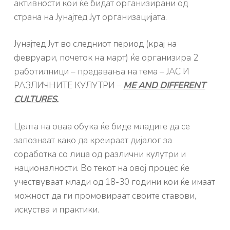
активности кои ќе бидат организирани од
страна на Јунајтед Јут организацијата.
Јунајтед Јут во следниот период (крај на
февруари, почеток на март) ќе организира 2
работилници – предавања на тема – ЈАС И
РАЗЛИЧНИТЕ КУЛУТРИ –
ME AND DIFFERENT
CULTURES.
Целта на оваа обука ќе биде младите да се
запознаат како да креираат дијалог за
соработка со лица од различни кулутри и
националности. Во текот на овој процес ќе
учествуваат млади од 18-30 години кои ќе имаат
можност да ги промовираат своите ставови,
искуства и практики.