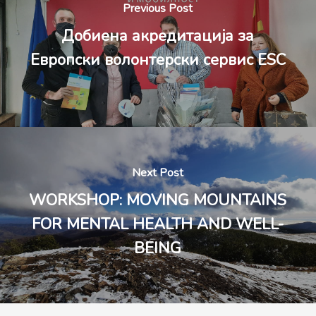
Previous Post
Добиена акредитација за
Eвропски волонтерски сервис ESC
Next Post
WORKSHOP: MOVING MOUNTAINS
FOR MENTAL HEALTH AND WELL-
BEING