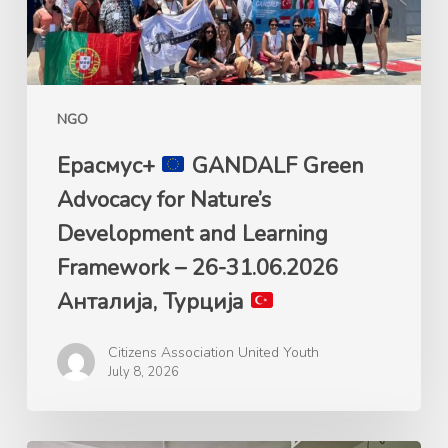
Development
and
Learning
Framework
NGO
–
26-
Ерасмус+
GANDALF Green
31.06.2026
Advocacy for Nature’s
Анталија,
Development and Learning
Турција
Framework – 26-31.06.2026
Анталија, Турција
Citizens Association United Youth
July 8, 2026