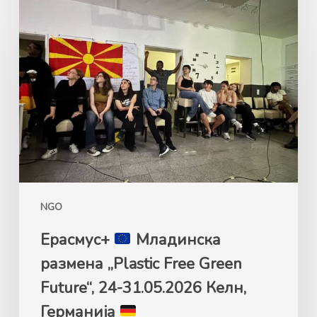
Ерасмус+
Mладинска
размена
„Plastic
Free
Green
Future“,
24-
31.05.2026
Келн,
NGO
Германија
Ерасмус+
Mладинска
размена „Plastic Free Green
Future“, 24-31.05.2026 Келн,
Германија