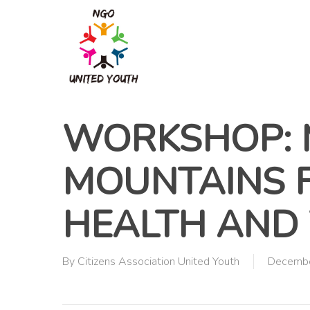
Skip
to
main
content
WORKSHOP: 
MOUNTAINS 
HEALTH AND
By
Citizens Association United Youth
Decembe