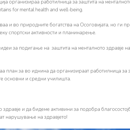
ја организираа работилница за заштита на менталното
ns for mental health and well-being.
иваа и во природните богатства на Oсоговијата, но ги п
еку спортски активности и планинарење.
 идеи за подигање на заштита на менталното здравје н
 план за во иднина да организираат работилница за з
те основни и средни училишта.
 здравје и да бидеме активини за подобра благосостој
ат нарушување на здравјето!