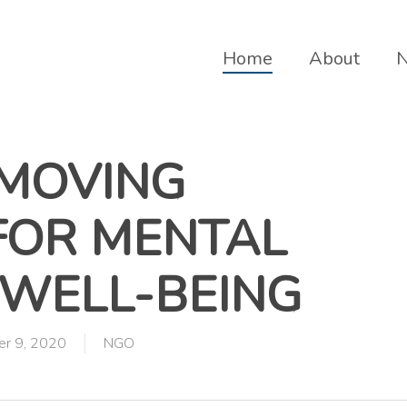
Home
About
MOVING
FOR MENTAL
 WELL-BEING
r 9, 2020
NGO