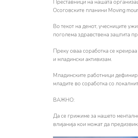
Преставници на нашата организаци
Осоговските планини Moving mountai
Во текот на денот, учесниците уж
поголема здравствена заштита пр
Преку оваа соработка се креираа
и младински активизам.
Младинските работници дефинираа
младите во соработка со локални
ВАЖНО:
Да се грижиме за нашето ментално
влијанија кои можат да предизвик