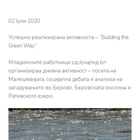
02 Јули 2020
Успешно реализирана активноста – ”Building the
Green Way”
Младинските работници од Јунајтед Јут
организираа дневна активност – посета на
Малешевијата, социјална дебата и анализа на
загадувањето во Берово, Беровската околина и
Ратевското езеро.