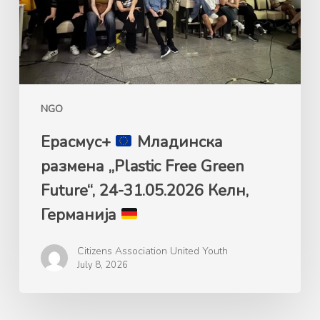
Free
Green
Future“,
24-
31.05.2026
Келн,
NGO
Германија
Ерасмус+
Mладинска
размена „Plastic Free Green
Future“, 24-31.05.2026 Келн,
Германија
Citizens Association United Youth
July 8, 2026