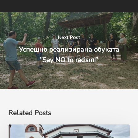
Next Post
Успешно реализирана обуката
”Say NO to racism!”
Related Posts
Ерасмус+