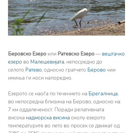
Беровско Езеро
или
Ратевско Езеро
—
вештачко
езеро
во
Малешевијата
, непосредно до
селото
Ратево
, односно гратчето
Берово
чии
имиња ги носи напоредно.
Езерото се наоѓа по течението на
Брегалница
,
во непосредна близина на Берово, односно на
7 км оддалеченост. Поради релативната
висока
надморска висина
околу езерото
температурите во лето во просек се движат од