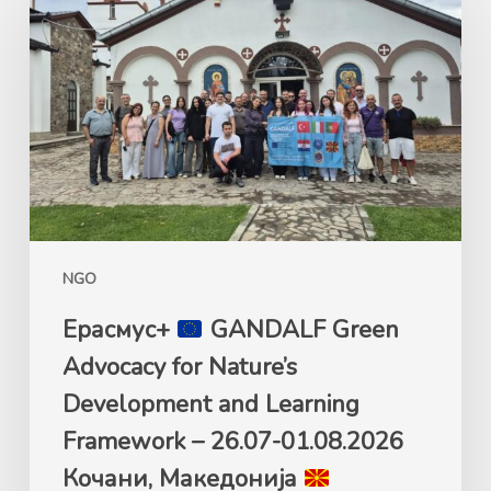
GANDALF
Green
Advocacy
for
Nature’s
Development
and
Learning
Framework
NGO
–
26.07-
Ерасмус+
GANDALF Green
01.08.2026
Advocacy for Nature’s
Кочани,
Development and Learning
Македонија
Framework – 26.07-01.08.2026
Кочани, Македонија