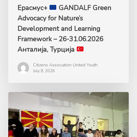
26-
Ерасмус+
GANDALF Green
31.06.2026
Advocacy for Nature’s
Анталија,
Development and Learning
Турција
Framework – 26-31.06.2026
Анталија, Турција
Citizens Association United Youth
July 8, 2026
Ерасмус+
Mладинска
размена
„Plastic