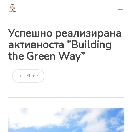
Skip
Menu
to
Close
main
Menu
content
Успешно реализирана
активноста ”Building
the Green Way”
Share