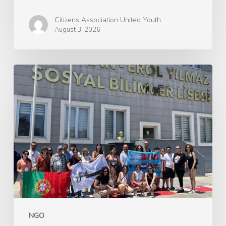
Citizens Association United Youth
August 3, 2026
Ерасмус+
GANDALF
Green
Advocacy
for
Nature’s
Development
and
Learning
Framework
NGO
–