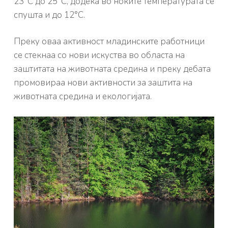
23°С до 25°С, додека во ноќите температурата се
спушта и до 12°С.
Преку оваа активност младинските работници
се стекнаа со нови искуства во областа на
заштитата на животната средина и преку дебата
промовираа нови активности за заштита на
животната средина и екологијата.