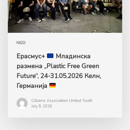
Green
Future“,
24-
31.05.2026
Келн,
NGO
Германија
Ерасмус+
Mладинска
размена „Plastic Free Green
Future“, 24-31.05.2026 Келн,
Германија
Citizens Association United Youth
July 8, 2026