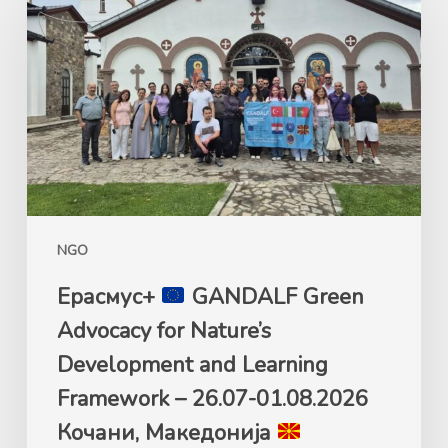
GANDALF
Green
Advocacy
for
Nature’s
Development
and
Learning
Framework
NGO
–
26.07-
Ерасмус+
GANDALF Green
01.08.2026
Advocacy for Nature’s
Кочани,
Development and Learning
Македонија
Framework – 26.07-01.08.2026
Кочани, Македонија