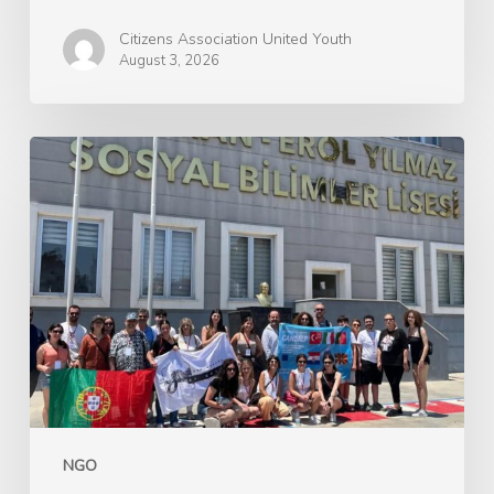
Citizens Association United Youth
August 3, 2026
Ерасмус+
GANDALF
Green
Advocacy
for
Nature’s
Development
and
Learning
Framework
NGO
–