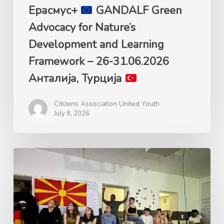
26-
Ерасмус+
GANDALF Green
31.06.2026
Advocacy for Nature’s
Анталија,
Development and Learning
Турција
Framework – 26-31.06.2026
Анталија, Турција
Citizens Association United Youth
July 8, 2026
Ерасмус+
Mладинска
размена
„Plastic
Free