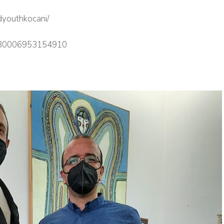
dyouthkocani/
/280006953154910