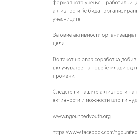
формалното учење – работилници 
активности ќе бидат организирани
учесниците.
За овие активности организацијата
цели.
Во текот на оваа соработка добив
вклучување на повеќе млади од н
промени.
Следете ги нашите активности на 
активности и можности што ги нуд
www.ngounitedyouth.org
https://www.facebook.com/ngounite