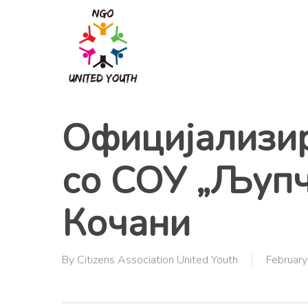
Skip
to
main
content
Официјализир
со СОУ „Љупч
Кочани
By
Citizens Association United Youth
February