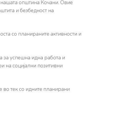
д нашата општина Кочани. Овие
аштита и безбедност на
вноста со планираните активности и
а за успешна идна работа и
и на социјални позитивни
е во тек со идните планирани