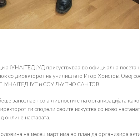
ија ЈУНАЈТЕД ЈУД присуствуваа во официјална посета 
нок со директорот на училиштето Игор Христов. Овој с
ЗГ ЈУНАЈТЕД ЈУТ и СОУ ЉУПЧО САНТОВ.
беше запознаен со активностите на организацијата како
директорот ги сподели своите искуства со ново настанат
од онлине наставата.
оловина на месец март има во план да организира акти