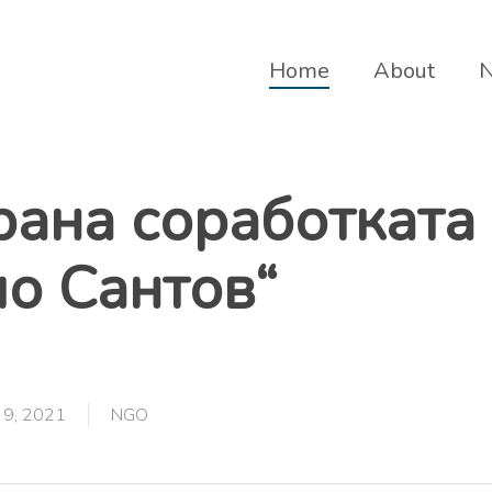
Home
About
ана соработката
о Сантов“
 9, 2021
NGO