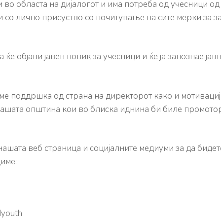
во областа на дијалогот и има потреба од учесници о
 со лично присуство со почитување на сите мерки за з
 ќе објави јавен повик за учесници и ќе ја запознае ја
ме поддршка од страна на директорот како и мотивациј
ашата општина кои во блиска иднина би биле промотор
нашата веб страница и социјалните медиуми за да бидет
име:
dyouth