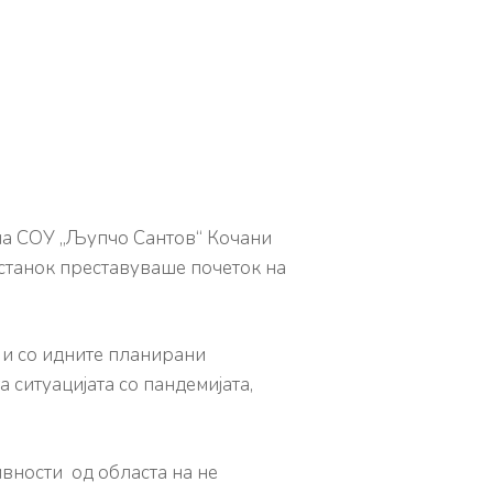
на СОУ „Љупчо Сантов“ Кочани
останок преставуваше почеток на
 и со идните планирани
а ситуацијата со пандемијата,
вности од областа на не