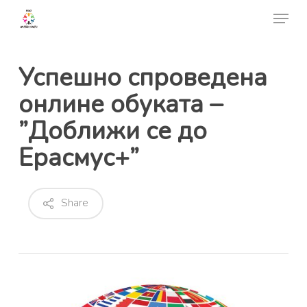
Skip
Menu
to
Close
main
Menu
content
Успешно спроведена
онлине обуката –
”Доближи се до
Ерасмус+”
Share