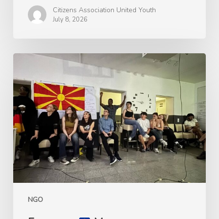
Citizens Association United Youth
July 8, 2026
Ерасмус+
Mладинска
размена
„Plastic
Free
Green
Future“,
24-
31.05.2026
Келн,
NGO
Германија