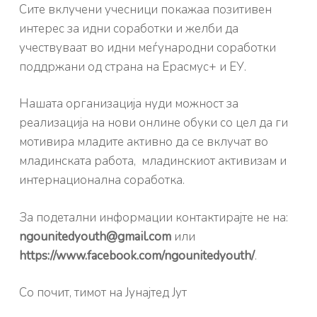
Сите вклучени учесници покажаа позитивен
интерес за идни соработки и желби да
учествуваат во идни меѓународни соработки
поддржани од страна на Ерасмус+ и ЕУ.
Нашата организација нуди можност за
реализација на нови онлине обуки со цел да ги
мотивира младите активно да се вклучат во
младинската работа, младинскиот активизам и
интернационална соработка.
За подетални информации контактирајте не на:
ngounitedyouth@gmail.com
или
https://www.facebook.com/ngounitedyouth/
.
Со почит, тимот на Јунајтед Јут