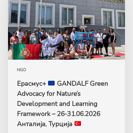
GANDALF
Green
Advocacy
for
Nature’s
Development
and
Learning
Framework
NGO
–
26-
Ерасмус+
GANDALF Green
31.06.2026
Advocacy for Nature’s
Анталија,
Development and Learning
Турција
Framework – 26-31.06.2026
Анталија, Турција