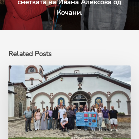
сметката на Ивана Алексова од
Кочани.
Related Posts
Ерасмус+
GANDALF
Green
Advocacy
for
Nature’s
Development
and