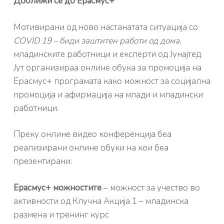
Доближи се до Ерасмус+
”
Мотивирани од ново настанатата ситуација со
COVID 19 – биди заштитен работи од дома
,
младинските работници и експерти од Јунајтед
Јут организираа онлине обука за промоција на
Ерасмус+ програмата како можност за социјална
промоција и афирмација на млади и младински
работници.
Преку онлине видео конференција беа
реализирани онлине обуки на кои беа
презентирани:
Ерасмус+ можностите
– можност за учество во
активности од Клучна Акција 1 – младинска
размена и тренинг курс