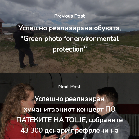
Previous Post
Успешно реализирана обуката,
''Green photo for environmental
protection''
Next Post
Успешно реализиран
хуманитарниот концерт ПО
ПАТЕКИТЕ НА ТОШЕ, собраните
43 300 денари префрлени на