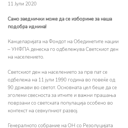
11 Јули 2020
Само заеднички може да се избориме за наша
подобра иднина!
Канцеларијата на Фондот на Обединетите нации
– УНФПА денеска го одбележува Светскиот ден
на населението.
Светскиот ден на населението за прв пат се
одбележа на 11 јули 1990 година во повеќе од
90 држави во светот. Основната цел беше да се
зголеми свесноста за итните и важни прашања
поврзани со светската популација особено во
контекст на севкупниот развој.
Генералното собрание на OН со Резолуцијата