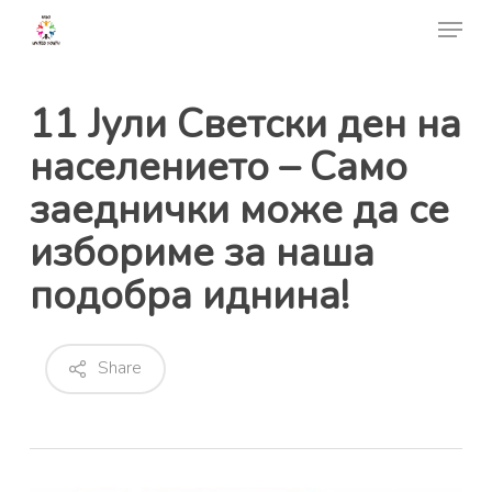
Skip
Menu
to
Close
main
Menu
content
11 Јули Светски ден на
населението – Само
заеднички може да се
избориме за наша
подобра иднина!
Share