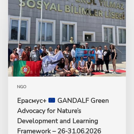
Ерасмус+
GANDALF
Green
Advocacy
for
Nature’s
Development
and
Learning
Framework
NGO
–
26-
Ерасмус+
GANDALF Green
31.06.2026
Advocacy for Nature’s
Анталија,
Development and Learning
Турција
Framework – 26-31.06.2026