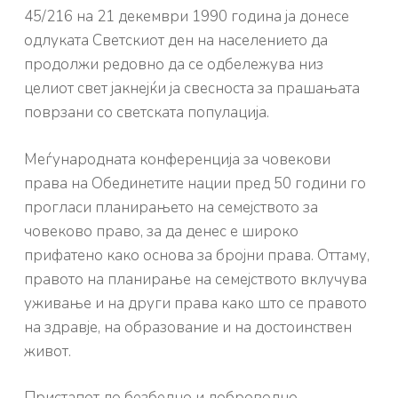
45/216 на 21 декември 1990 година ја донесе
одлуката Светскиот ден на населението да
продолжи редовно да се одбележува низ
целиот свет јакнејќи ја свесноста за прашањата
поврзани со светската популација.
Меѓународната конференција за човекови
права на Обединетите нации пред 50 години го
прогласи планирањето на семејството за
човеково право, за да денес е широко
прифатено како основа за бројни права. Оттаму,
правото на планирање на семејството вклучува
уживање и на други права како што се правото
на здравје, на образование и на достоинствен
живот.
Пристапот до безбедно и доброволно