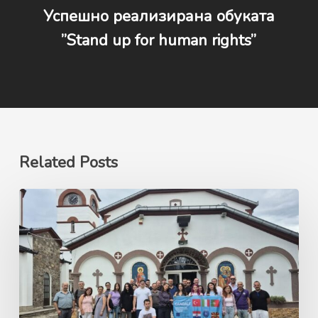
Успешно реализирана обуката
”Stand up for human rights”
Related Posts
Ерасмус+
GANDALF
Green
Advocacy
for
Nature’s