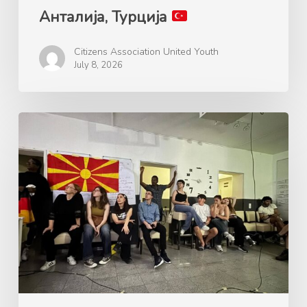
Анталија, Турција
Citizens Association United Youth
July 8, 2026
Ерасмус+
Mладинска
размена
„Plastic
Free
Green
Future“,
24-
31.05.2026
Келн,