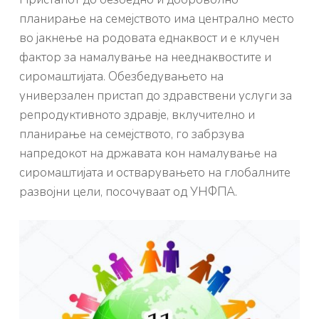
планирање на семејството има централно место
во јакнење на родовата еднаквост и е клучен
фактор за намалување на нееднаквостите и
сиромаштијата. Обезбедувањето на
универзален пристап до здравствени услуги за
репродуктивното здравје, вклучително и
планирање на семејството, го забрзува
напредокот на државата кон намалување на
сиромаштијата и остварувањето на глобалните
развојни цели, посочуваат од УНФПА.